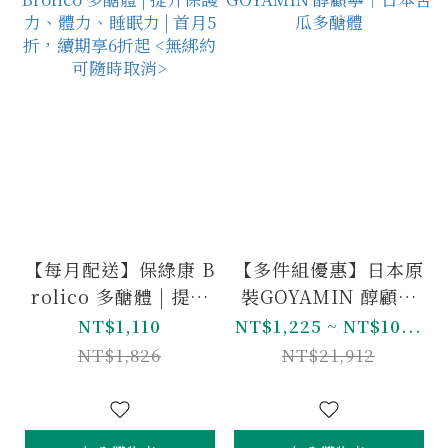
【每月配送】保綠康 B
【多件組優惠】日本原
rolico 多醣體 | 提升
裝GOYAMIN 醇顧寧
保護力、體力、睡眠力
｜日本苦瓜多醣體
NT$1,110
NT$1,225 ~ NT$10...
| 首月5折，續期享6折
NT$1,826
NT$21,912
起 <無綁約可隨時取消
>