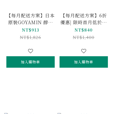
【每月配送方案】日本
【每月配送方案】6折
原裝GOYAMIN 醇顧
優惠| 限時首月低於半
寧｜日本苦瓜多醣體 |
價，只要$650(結帳頁
NT$913
NT$840
推廣期間半價
自動折抵) | COCOFL
NT$1,826
NT$1,400
ORA口口纖
加入購物車
加入購物車