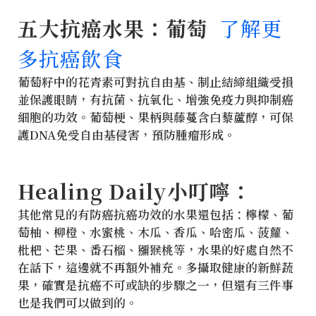
五大抗癌水果：葡萄
了解更
多抗癌飲食
葡萄籽中的花青素可對抗自由基、制止結締組織受損
並保護眼睛，有抗菌、抗氧化、增強免疫力與抑制癌
細胞的功效。葡萄梗、果柄與藤蔓含白藜蘆醇，可保
護DNA免受自由基侵害，預防腫瘤形成。
Healing Daily小叮嚀：
其他常見的有防癌抗癌功效的水果還包括：檸檬、葡
萄柚、柳橙、水蜜桃、木瓜、香瓜、哈密瓜、菠蘿、
枇杷、芒果、番石榴、獼猴桃等，
水果的好處自然不
在話下，這邊就不再額外補充。多攝取健康的新鮮蔬
果，確實是抗癌不可或缺的步驟之一，但還有三件事
也是我們可以做到的。