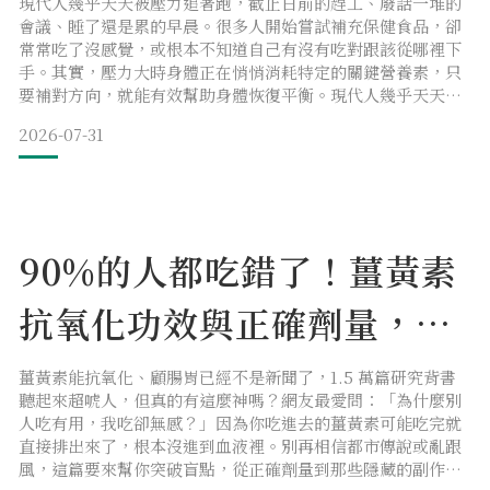
素
現代人幾乎天天被壓力追著跑，截止日前的趕工、廢話一堆的
會議、睡了還是累的早晨。很多人開始嘗試補充保健食品，卻
常常吃了沒感覺，或根本不知道自己有沒有吃對跟該從哪裡下
手。其實，壓力大時身體正在悄悄消耗特定的關鍵營養素，只
要補對方向，就能有效幫助身體恢復平衡。現代人幾乎天天被
壓力追著跑，截止日前的趕工、廢話一堆的會議、睡了還是累
2026-07-31
的早晨。很多人開始嘗試補充保健食品，卻常常吃了沒感覺，
或根本不知道自己有沒有吃對跟該從哪裡下手。其實，壓力大
時身體正在悄悄消耗特定的關鍵營養素，只要補對方向，就能
有效幫助身體恢
90%的人都吃錯了！薑黃素
抗氧化功效與正確劑量，禁
忌副作用一次解析
薑黃素能抗氧化、顧腸胃已經不是新聞了，1.5 萬篇研究背書
聽起來超唬人，但真的有這麼神嗎？網友最愛問：「為什麼別
人吃有用，我吃卻無感？」因為你吃進去的薑黃素可能吃完就
直接排出來了，根本沒進到血液裡。別再相信都市傳說或亂跟
風，這篇要來幫你突破盲點，從正確劑量到那些隱藏的副作用