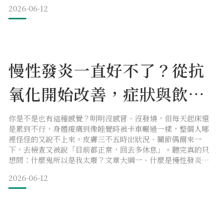
禁忌一次講清楚。想讓錢花在刀口上？看這篇就對了。
2026-06-12
文章大綱一、認識薑黃素：從結構說起二、薑黃素的好處與功
效：抗氧化與日常保健作用解析三、薑黃素怎麼吃？正確攝取
方式四、薑黃素推薦：如何挑選適合的產品？五、薑黃素副作
用與禁忌六、
慢性發炎一直好不了？從抗
氧化開始改善，症狀與飲食
一次看懂
你是不是也有這種感覺？明明沒感冒、沒發燒，但每天起床還
是累到不行，身體痠痛到像睡覺時被卡車輾過一樣，整個人哪
裡怪怪的又說不上來。皮膚三不五時出狀況、關節偶爾來一
下，去檢查又被說「目前都正常，回去多休息」。聽完真的只
想問：什麼鬼所以是我太廢？文章大綱一、什麼是慢性發炎？
二、慢性發炎是癌症前兆？長期慢性發炎的危害三、身體慢性
2026-06-12
發炎怎麼辦？全面改善策略四、慢性發炎吃什麼？抗氧化飲食
與營養補充指南五、慢性發炎保健食品推薦與選擇指南六、減
少慢性發炎的完整行動計畫七、常見問題 Q&A 一、什麼是慢
性發