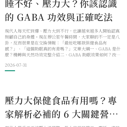
睡不好、壓力大？你該認識
的 GABA 功效與正確吃法
現代人每天忙到爆、壓力大到不行，也讓越來越多人開始認真
照顧自己的身體。現在辦公室午餐時間，大家聊的不一定是八
卦，反而很常是在交換情報：「最近吃哪款保健食品有
感？」、「這個助眠真的有差嗎？」文章大綱一、GABA 是什
麼？機轉與天然功效完整介紹二、GABA 助眠效果如何？改善
睡眠與放鬆的科學根據三、含 GABA 的食物有哪些？茶、巧克
2026-07-31
力、軟糖一次看四、GABA 保健食品怎麼挑？劑量、時間與推
薦選購指南五、GABA 搭配色胺酸、鎂、芝麻素、益生菌有什
麼差？六、GABA 副作用與過量風險有哪些？七、GA
壓力大保健食品有用嗎？專
家解析必補的 6 大關鍵營養