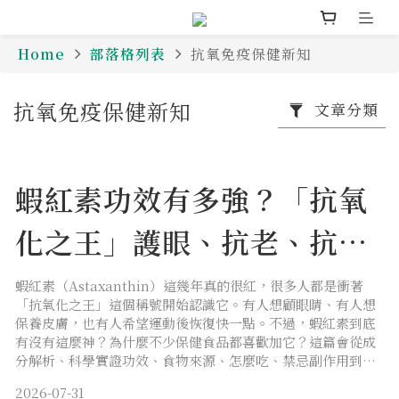
Home
部落格列表
抗氧免疫保健新知
抗氧免疫保健新知
文章分類
蝦紅素功效有多強？「抗氧
化之王」護眼、抗老、抗疲
勞全解析
蝦紅素（Astaxanthin）這幾年真的很紅，很多人都是衝著
「抗氧化之王」這個稱號開始認識它。有人想顧眼睛、有人想
保養皮膚，也有人希望運動後恢復快一點。不過，蝦紅素到底
有沒有這麼神？為什麼不少保健食品都喜歡加它？這篇會從成
分解析、科學實證功效、食物來源、怎麼吃、禁忌副作用到選
購指南，帶你全面了解蝦紅素的真正價值。
2026-07-31
文章大綱一、蝦紅素是什麼？蝦紅素與蝦青素有什麼不同？