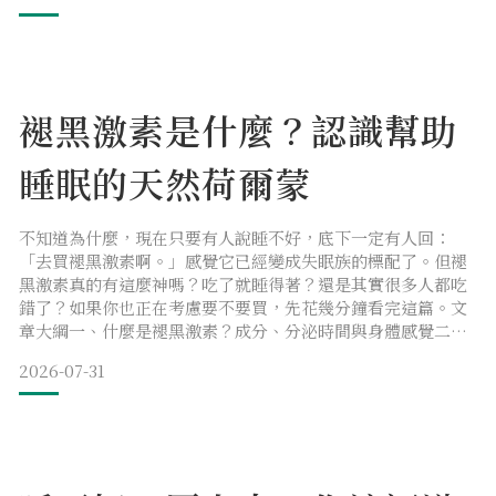
二、蝦紅素功效有哪些？科學實證的抗氧化保健作用三、蝦紅
素食物來源有哪些？天然攝取 vs 補充劑怎麼選？四、蝦紅素怎
麼吃最有效？劑量
褪黑激素是什麼？認識幫助
睡眠的天然荷爾蒙
不知道為什麼，現在只要有人說睡不好，底下一定有人回：
「去買褪黑激素啊。」感覺它已經變成失眠族的標配了。但褪
黑激素真的有這麼神嗎？吃了就睡得著？還是其實很多人都吃
錯了？如果你也正在考慮要不要買，先花幾分鐘看完這篇。文
章大綱一、什麼是褪黑激素？成分、分泌時間與身體感覺二、
褪黑激素的好處：睡眠改善、抗氧化與多重功效三、天然補充
2026-07-31
褪黑激素的方法：食物來源與促進分泌習慣四、褪黑激素怎麼
吃？何時吃、用量與可否每天服用五、褪黑激素副作用：頭
暈、安眠藥交互作用與注意事項六、褪黑激素 vs GABA：兩種
助眠成分怎