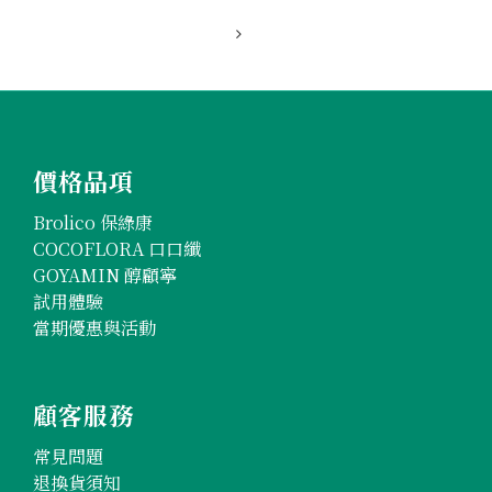
三、菇蕈類成為抗老化食品的新焦點
四、腸道健康如何影響老化速度
五、抗老化保健食品
價格品項
Brolico 保綠康
COCOFLORA 口口纖
GOYAMIN 醇顧寧
試用體驗
當期優惠與活動
顧客服務
常見問題
退換貨須知