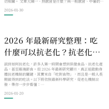
切相關。 文章大綱一、熱感冒是什麼？與一般感冒、中暑的差
別
2026-01-30
二、熱感冒原因：為什麼夏天、冷氣房特別容易中
三、熱感冒症狀：咳嗽、發燒、黃鼻涕要注意什麼
四、熱感冒怎麼辦：吃什麼、哪些事不要做
五、為什麼一直熱感冒？免疫力與生活習慣的關係 一、熱感
冒是什麼？和一般感冒
2026 年最新研究整理：吃
什麼可以抗老化？抗老化飲
食與抗老化食物一次看懂
談到如何抗老化，許多人第一時間會想到保健食品、抗老化產
品，甚至極端節食。但 2026 年最新研究顯示，真正能啟動身
體抗老機制的關鍵，其實來自「吃對食物」，而且是一般人長
期做得到的吃法。以下將依照最新科學研究，從老化機制出
發，帶你一步步看懂：
哪些抗老化成分真正有效、抗老化食物該怎麼選，以及如何把
2026-01-20
研究轉成日常飲食策略。
文章大綱一、2026最新研究揭露的抗老化關鍵機制
二、研究證實有效的抗老化食物與抗老化飲食重點