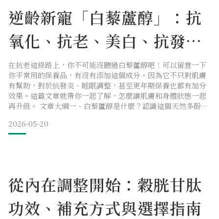
逆齡新寵「白藜蘆醇」：抗
氧化、抗老、美白、抗發
炎，這些功效你都知道嗎？
在抗老這條路上，你不可能沒聽過白藜蘆醇吧！可以留意一下
你平常用的保養品，有沒有添加這個成分。因為它不只對肌膚
有幫助，對於抗發炎、睡眠調整，甚至更年期保養也都有加分
效果。這篇文章就帶你一起了解，怎麼讓肌膚和身體狀態一起
再升級。 文章大綱一、白藜蘆醇是什麼？認識這個天然多酚
二、白藜蘆醇食物來源：從哪些食物可以攝取？三、白藜蘆醇
2026-05-20
的功效全解析：抗氧化只是開始四、白藜蘆醇怎麼吃？攝取量
與時機建議五、白藜蘆醇副作用與使用禁忌六、什麼人不能吃
白藜蘆醇？七、白藜蘆醇不能跟什麼一起吃？八、如何挑選白
藜蘆醇保健食品
從內在調整開始：穀胱甘肽
功效、補充方式與選擇指南