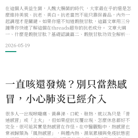
在這個人美益生菌，人醜大腸菌的時代 ，大家最在乎的還是怎
麼維持美貌、抗老、美白。抗老當然不能只靠保養品，內外一
起調理才是關鍵。如果你還不知道穀胱甘肽，這篇文章用三分
鐘帶你快速了解這個在threads超夯的抗老成分。 文章大綱
一、什麼是穀胱甘肽？基礎認識篇二、穀胱甘肽功效全解析
三、穀胱甘肽食物來源四、穀胱甘肽補充劑型完整比較五、穀
2026-05-19
胱甘肽怎麼吃最有效？時機與劑量六、穀胱甘肽不能跟什麼一
起吃？禁忌與注意事項七、特殊族群使用指南八、如何挑選高
品質穀胱甘肽產品？九、常見問題 Q&A 一、什麼是穀胱
一直咳還發燒？別只當熱感
冒，小心肺炎已經介入
很多人一出現喉嚨痛、黃鼻涕、口乾、發熱，就以為只是「普
通感冒」或「上火」，但如果症狀反覆出現、怎麼休息都好不
完全，很可能其實是熱感冒在作怪。在中醫觀點中，熱感冒也
常被歸類為「風熱感冒」，與體內熱、濕氣累積與免疫狀態密