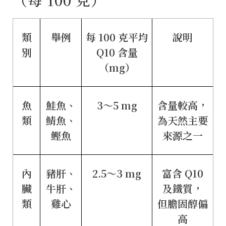
類
舉例
每 100 克平均
說明
別
Q10 含量
（mg）
魚
鮭魚、
3～5 mg
含量較高，
類
鯖魚、
為天然主要
鰹魚
來源之一
內
豬肝、
2.5～3 mg
富含 Q10
臟
牛肝、
及鐵質，
類
雞心
但膽固醇偏
高