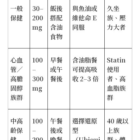
一般
30–
飯後
與魚油或
久坐
保健
200
搭配
維他命 E
族、壓
mg
含油
同服
力大者
食物
心血
100
早餐
含油脂餐
Statin
管／
–
或午
可提高吸
使用
高膽
300
餐後
收 2–3 倍
者、高
固醇
mg
血脂族
族群
群
中高
100
午餐
選擇還原
40 歲以
齡保
–
後或
型
上族
健
200
晚餐
（Ubiqui
群、體